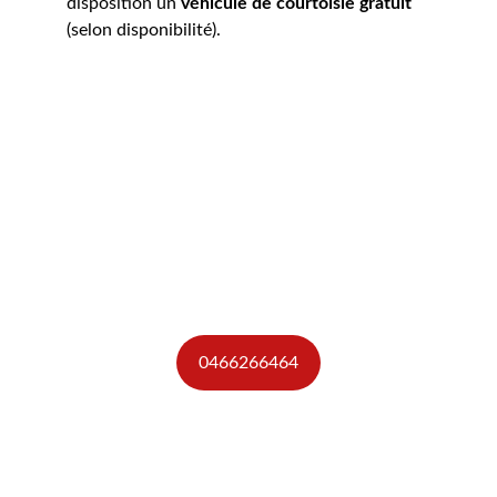
disposition un 
véhicule de courtoisie gratuit
(selon disponibilité).
Contactez-nous
Pour toute question ou demande, n'hésitez 
pas à nous contacter. Notre équipe est là pour 
vous aider .
Téléphone
0466266464
Support
carrosserie-grezan@hotmail.com