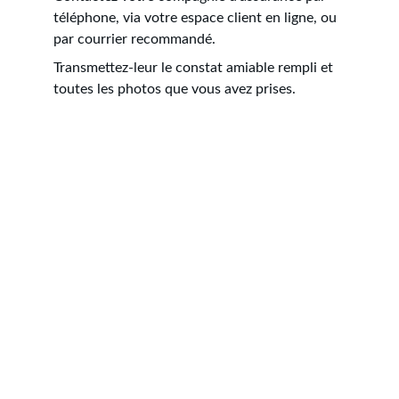
téléphone, via votre espace client en ligne, ou 
par courrier recommandé.
Transmettez-leur le constat amiable rempli et 
toutes les photos que vous avez prises.
Où faire réparer son 
véhicule ? Votre 
droit au libre choix 
du réparateur
Après la déclaration, la question des 
réparations se pose. Beaucoup de 